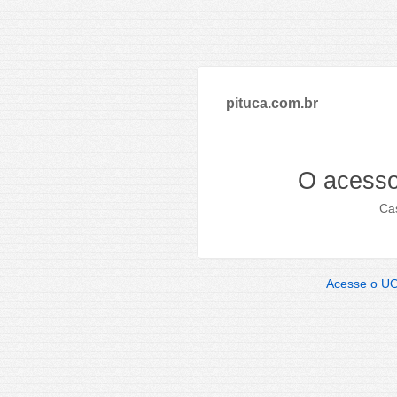
pituca.com.br
O acesso
Cas
Acesse o U