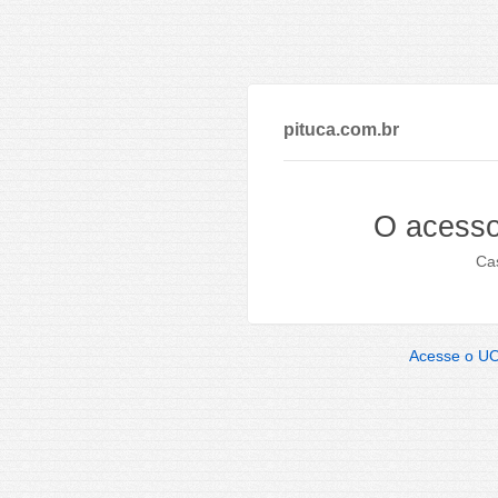
pituca.com.br
O acesso
Cas
Acesse o U