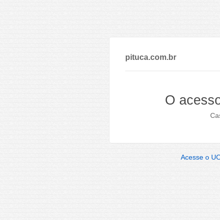
pituca.com.br
O acesso
Cas
Acesse o U